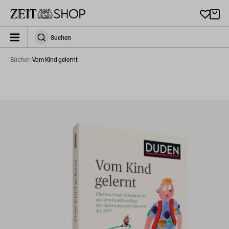
Zu Hauptinhalt springen
zeit_storefront.components.search.collapsed
Suchen
Suchen
Bücher
Vom Kind gelernt