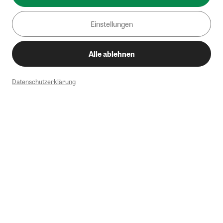
Einstellungen
Alle ablehnen
Datenschutzerklärung
1
Mindestbestellwert von 50€. Nicht anwendbar auf Produkte, die der
Buchpreisbindung unterliegen, ZEIT-Akademie, e-Books. Keine
Barauszahlung möglich. Nicht mit weiteren Gutscheinen/Rabatten
kombinierbar.
Briefsendungen sind vom kostenlosen Rückversand ausgeschlossen.
Weitere Informationen zu Rücksendungen finden Sie hier
.
Alle Preise inkl. gesetzl. MwSt. zzgl. Versandkosten