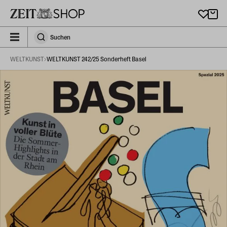
Zu Hauptinhalt springen
zeit_storefront.components.search.collapsed
Suchen
Suchen
WELTKUNST
WELTKUNST 242/25 Sonderheft Basel