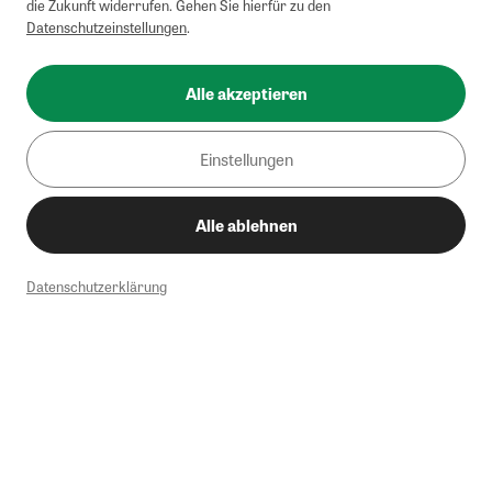
die Zukunft widerrufen. Gehen Sie hierfür zu den
Datenschutzeinstellungen
.
Alle akzeptieren
Einstellungen
Alle ablehnen
Datenschutzerklärung
1
Mindestbestellwert von 50€. Nicht anwendbar auf Produkte, die der
Buchpreisbindung unterliegen, ZEIT-Akademie, e-Books. Keine
Barauszahlung möglich. Nicht mit weiteren Gutscheinen/Rabatten