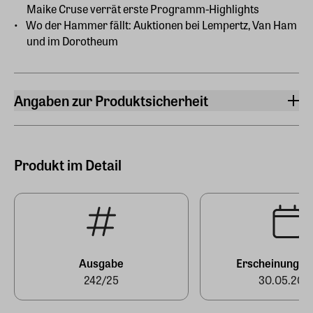
Maike Cruse verrät erste Programm-Highlights
Wo der Hammer fällt: Auktionen bei Lempertz, Van Ham
und im Dorotheum
Angaben zur Produktsicherheit
Hersteller
Zeitverlag Gerd Bucerius GmbH & Co. KG
Buceriusstraße, Eingang Speersort 1, 20095 Hamburg
Produkt im Detail
Hersteller Land
Deutschland (EU)
E-Mail-Adresse
produktsicherheit@zeit.de
Ausgabe
Erscheinungst
242/25
30.05.202