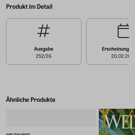
Buceriusstraße, Eingang Speersort 1, 20095 Hamburg
Produkt im Detail
Hersteller Land
Deutschland (EU)
E-Mail-Adresse
produktsicherheit@zeit.de
Ausgabe
Erscheinungst
252/26
20.02.202
Ähnliche Produkte
WELTKUNST