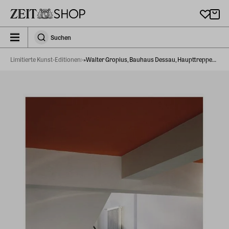
Zu Hauptinhalt springen
zeit_storefront.components.search.collapsed
Suchen
Suchen
Limitierte Kunst-Editionen
»Walter Gropius, Bauhaus Dessau, Haupttreppenhaus, 1992«, Fotografie