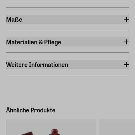
Maße
Höhe
9 cm
Materialien & Pflege
Material
Fichtenholz
Weitere Informationen
Künstler:in
Björn Köhler
Geeignet für Drinnen
Ja
Ähnliche Produkte
EAN
4255690304686