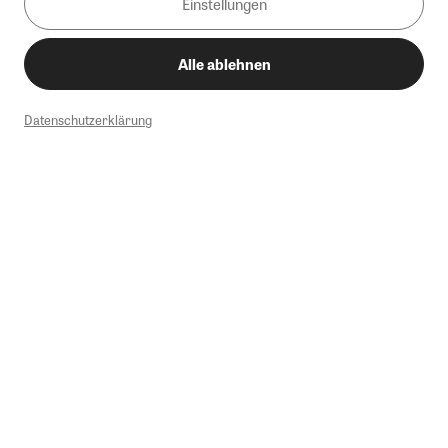
Einstellungen
Alle ablehnen
Datenschutzerklärung
1
Mindestbestellwert von 50€. Nicht anwendbar auf Produkte, die der
Buchpreisbindung unterliegen, ZEIT-Akademie, e-Books. Keine
Barauszahlung möglich. Nicht mit weiteren Gutscheinen/Rabatten
kombinierbar.
Briefsendungen sind vom kostenlosen Rückversand ausgeschlossen.
Weitere Informationen zu Rücksendungen finden Sie hier
.
Alle Preise inkl. gesetzl. MwSt. zzgl. Versandkosten