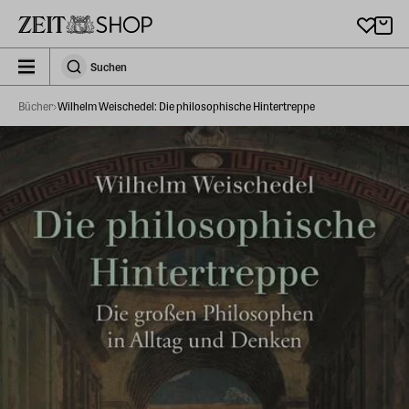
Zu Hauptinhalt springen
zeit_storefront.components.search.collapsed
Suchen
Suchen
Bücher
Wilhelm Weischedel: Die philosophische Hintertreppe