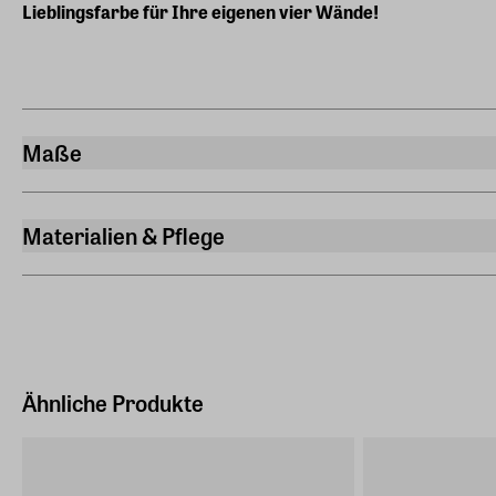
Lieblingsfarbe für Ihre eigenen vier Wände!
Maße
Breite
55 cm
Materialien & Pflege
Länge
Material
51 cm
Aus FSC™-zertifizierter Buche und handgeflochtener Papierk
Höhe
76 cm
Sitzhöhe
Ähnliche Produkte
450 cm
Sitztiefe
510 cm