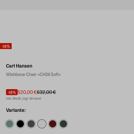
-18%
Carl Hansen
Wishbone Chair »CH24 Soft«
520,00 €
632,00 €
-18%
inkl. MwSt. zzgl. Versand
Variante: