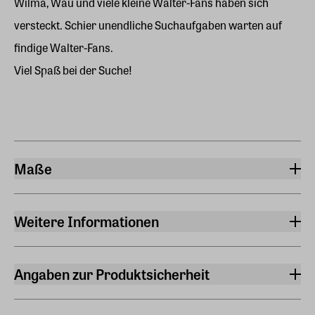
Wilma, Wau und viele kleine Walter-Fans haben sich
versteckt. Schier unendliche Suchaufgaben warten auf
findige Walter-Fans.
Viel Spaß bei der Suche!
Maße
Breite
31,70 cm
Weitere Informationen
Länge
Sprache
25,30 cm
Deutsch
Angaben zur Produktsicherheit
Höhe
Verlag
Hersteller
1,10 cm
FISCHER Sauerländer
FISCHER Sauerländer GmbH