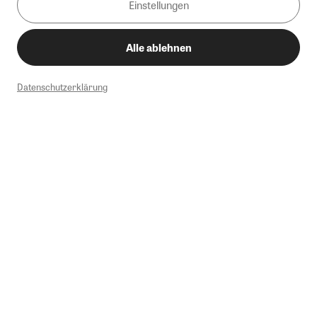
Einstellungen
Alle ablehnen
Datenschutzerklärung
1
Mindestbestellwert von 50€. Nicht anwendbar auf Produkte, die der
Buchpreisbindung unterliegen, ZEIT-Akademie, e-Books. Keine
Barauszahlung möglich. Nicht mit weiteren Gutscheinen/Rabatten
kombinierbar.
Briefsendungen sind vom kostenlosen Rückversand ausgeschlossen.
Weitere Informationen zu Rücksendungen finden Sie hier
.
Alle Preise inkl. gesetzl. MwSt. zzgl. Versandkosten