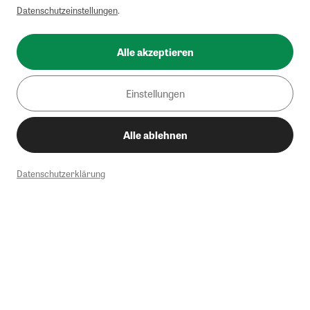
Datenschutzeinstellungen
.
Alle akzeptieren
Einstellungen
Alle ablehnen
Datenschutzerklärung
1
Mindestbestellwert von 50€. Nicht anwendbar auf Produkte, die der
Buchpreisbindung unterliegen, ZEIT-Akademie, e-Books. Keine
Barauszahlung möglich. Nicht mit weiteren Gutscheinen/Rabatten
kombinierbar.