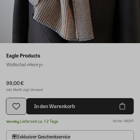
Eagle Products
Wollschal »Henry«
99,00 €
inkl. MwSt. zzgl. Versand
In den Warenkorb
Lieferzeit ca. 1-2 Tage
Art.Nr.: 48297
Vorrätig.
Exklusiver Geschenkservice