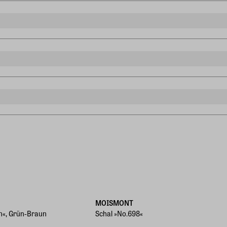
hlen (um die Leuchtkraft und die Qualität der Wolle sowie das
MOISMONT
on«, Grün-Braun
Schal »No.698«