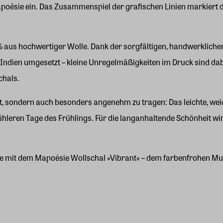
oésie ein. Das Zusammenspiel der grafischen Linien markiert de
 aus hochwertiger Wolle. Dank der sorgfältigen, handwerklichen F
n Indien umgesetzt – kleine Unregelmäßigkeiten im Druck sind dab
chals.
t, sondern auch besonders angenehm zu tragen: Das leichte, weic
kühleren Tage des Frühlings. Für die langanhaltende Schönheit w
esse mit dem Mapoésie Wollschal »Vibrant« – dem farbenfrohen Mus