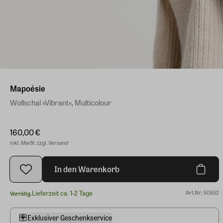
Mapoésie
Wollschal »Vibrant«, Multicolour
160,00 €
inkl. MwSt. zzgl. Versand
In den Warenkorb
Lieferzeit ca. 1-2 Tage
Art.Nr.: 50552
Vorrätig.
Exklusiver Geschenkservice