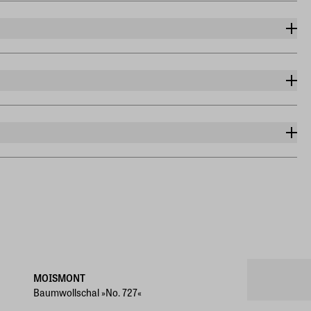
 handbedruckte Muster zu erhalten; nicht im Trockner
MOISMONT
Baumwollschal »No. 727«