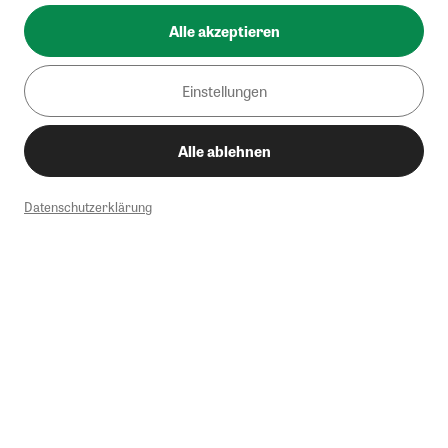
Alle akzeptieren
Einstellungen
Alle ablehnen
Datenschutzerklärung
1
Mindestbestellwert von 50€. Nicht anwendbar auf Produkte, die der
Buchpreisbindung unterliegen, ZEIT-Akademie, e-Books. Keine
Barauszahlung möglich. Nicht mit weiteren Gutscheinen/Rabatten
kombinierbar.
Briefsendungen sind vom kostenlosen Rückversand ausgeschlossen.
Weitere Informationen zu Rücksendungen finden Sie hier
.