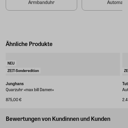
Armbanduhr
Automatik
https://tutima.com/de/kontakt/
Armbandart
Edelstahl
Telefon
+49 35053 320 20
Ähnliche Produkte
NEU
ZEIT-Sonderedition
ZE
Junghans
Tut
Quarzuhr »max bill Damen«
Aut
875,00 €
2.
Bewertungen von Kundinnen und Kunden