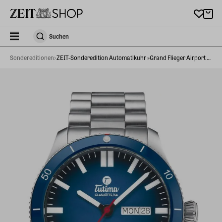
Zu Hauptinhalt springen
zeit_storefront.components.search.collapsed
Suchen
Suchen
Sondereditionen
ZEIT-Sonderedition Automatikuhr »Grand Flieger Airport Automatic«