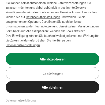
Briefsendungen sind vom kostenlosen Rückversand ausgeschlossen.
Sie können selbst entscheiden, welche Datenverarbeitungen Sie
Weitere Informationen zu Rücksendungen finden Sie hier
.
zulassen möchten und dabei gebündelt in bestimmte Zwecke
Alle Preise inkl. gesetzl. MwSt. zzgl. Versandkosten
einwilligen oder einzelne Tools erlauben. Um eine Auswahl zu treffen,
klicken Sie auf
Datenschutzeinstellungen
und wählen Sie die
entsprechenden Optionen. Dort finden Sie auch konkrete
Informationen zu den Technologien und den einzelnen Verarbeitungen.
Instagram
Pinterest
Beim Klick auf "Alle akzeptieren" werden alle Tools aktiviert.
Ihre Einwilligung können Sie (auch teilweise) jederzeit mit Wirkung für
die Zukunft widerrufen. Gehen Sie hierfür zu den
Datenschutzeinstellungen
.
Impressum
AGB
Alle akzeptieren
Datenschutz
Widerrufsbelehrung
Einstellungen
Barrierefreiheit
Alle ablehnen
Cookies/Tracking
Datenschutzerklärung
© 2002-2026 - Zeitverlag Gerd Bucerius GmbH & Co. KG