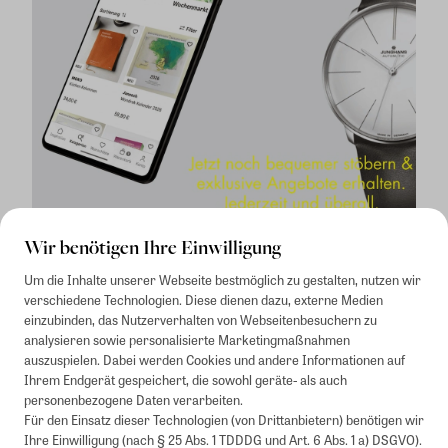
Wir benötigen Ihre Einwilligung
Um die Inhalte unserer Webseite bestmöglich zu gestalten, nutzen wir
verschiedene Technologien. Diese dienen dazu, externe Medien
einzubinden, das Nutzerverhalten von Webseitenbesuchern zu
analysieren sowie personalisierte Marketingmaßnahmen
auszuspielen. Dabei werden Cookies und andere Informationen auf
1
Mindestbestellwert von 50€. Nicht anwendbar auf Produkte, die der
Ihrem Endgerät gespeichert, die sowohl geräte- als auch
Buchpreisbindung unterliegen, ZEIT-Akademie, e-Books. Keine
personenbezogene Daten verarbeiten.
Barauszahlung möglich. Nicht mit weiteren Gutscheinen/Rabatten
Für den Einsatz dieser Technologien (von Drittanbietern) benötigen wir
kombinierbar.
Ihre Einwilligung (nach § 25 Abs. 1 TDDDG und Art. 6 Abs. 1 a) DSGVO).