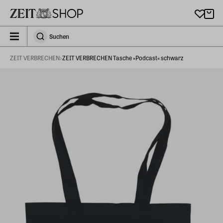
Zu Hauptinhalt springen
zeit_storefront.components.search.collapsed
Suchen
Suchen
ZEIT VERBRECHEN
ZEIT VERBRECHEN Tasche »Podcast« schwarz