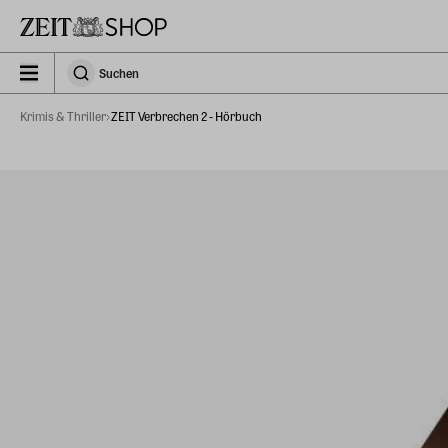
Zu Hauptinhalt springen
zeit_storefront.components.search.collapsed
Suchen
Suchen
Krimis & Thriller
ZEIT Verbrechen 2 - Hörbuch