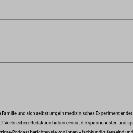
 Familie und sich selbst um; ein medizinisches Experiment endet
IT Verbrechen
-Redaktion haben erneut die spannendsten und sp
me-Podcast berichten sie von ihnen – fachkundig, fesselnd un