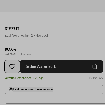
DIE ZEIT
ZEIT Verbrechen 2 - Hörbuch
16,00 €
inkl. MwSt. zzgl. Versand
In den Warenkorb
Lieferzeit ca. 1-2 Tage
Art.Nr.: 41300
Vorrätig.
Exklusiver Geschenkservice