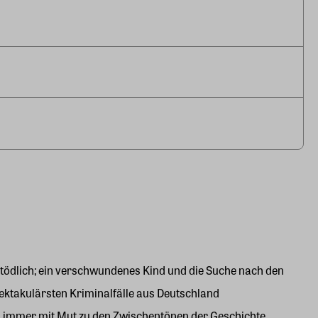
 tödlich; ein verschwundenes Kind und die Suche nach den
ektakulärsten Kriminalfälle aus Deutschland
d immer mit Mut zu den Zwischentönen der Geschichte.