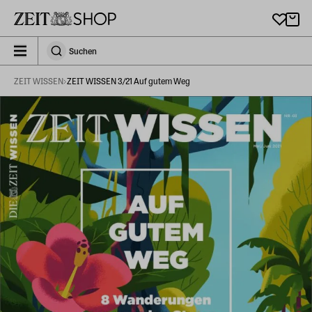
Zu Hauptinhalt springen
zeit_storefront.components.search.collapsed
Suchen
Suchen
ZEIT WISSEN
ZEIT WISSEN 3/21 Auf gutem Weg