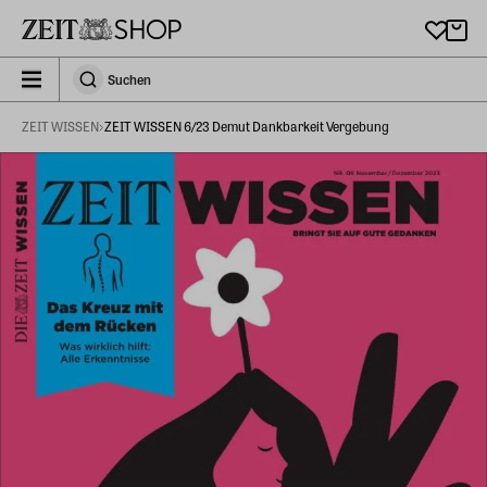
Zu Hauptinhalt springen
zeit_storefront.components.search.collapsed
Suchen
Suchen
ZEIT WISSEN
ZEIT WISSEN 6/23 Demut Dankbarkeit Vergebung