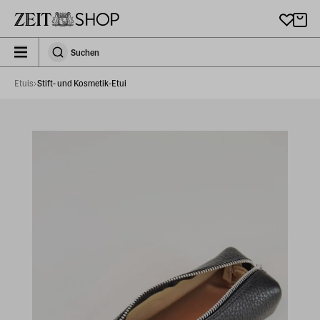
Zu Hauptinhalt springen
zeit_storefront.components.search.collapsed
Suchen
Suchen
Etuis
Stift- und Kosmetik-Etui