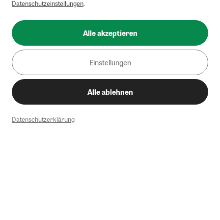
Datenschutzeinstellungen
.
Alle akzeptieren
Einstellungen
Alle ablehnen
Datenschutzerklärung
1
Mindestbestellwert von 50€. Nicht anwendbar auf Produkte, die der
Buchpreisbindung unterliegen, ZEIT-Akademie, e-Books. Keine
Barauszahlung möglich. Nicht mit weiteren Gutscheinen/Rabatten
kombinierbar.