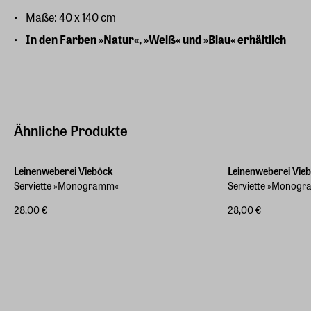
Maße: 40 x 140 cm
In den Farben »Natur«, »Weiß« und »Blau« erhältlich
Ähnliche Produkte
Leinenweberei Vieböck
Leinenweberei Vie
Serviette »Monogramm«
Serviette »Monog
28,00 €
28,00 €