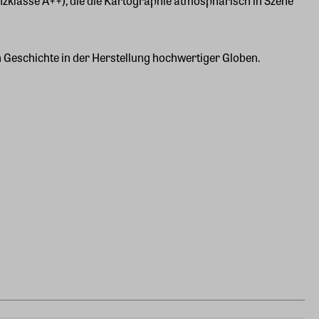
enzklasse A++), die die Kartographie atmosphärisch in Szene
n Geschichte in der Herstellung hochwertiger Globen.