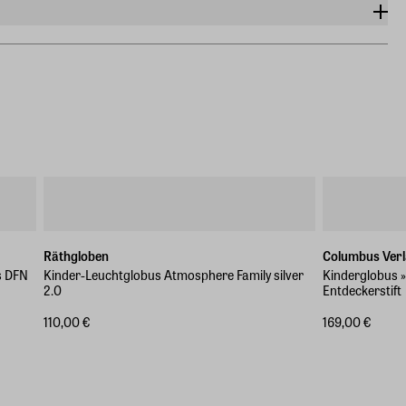
Räthgloben
Columbus Ver
s DFN
Kinder-Leuchtglobus Atmosphere Family silver
Kinderglobus »
2.0
Entdeckerstift
110,00 €
169,00 €