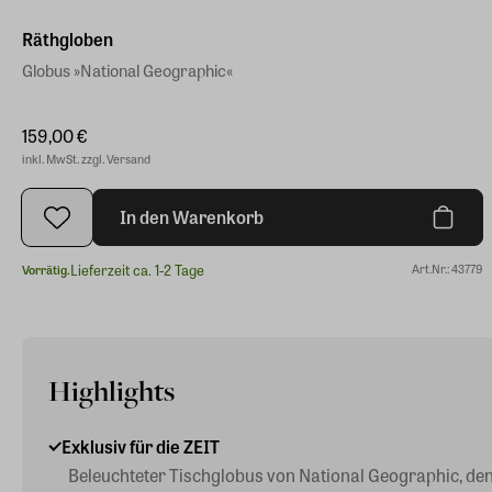
Räthgloben
Globus »National Geographic«
159,00 €
inkl. MwSt. zzgl. Versand
In den Warenkorb
Lieferzeit ca. 1-2 Tage
Art.Nr.: 43779
Vorrätig.
Highlights
Exklusiv für die ZEIT
Beleuchteter Tischglobus von National Geographic, den 