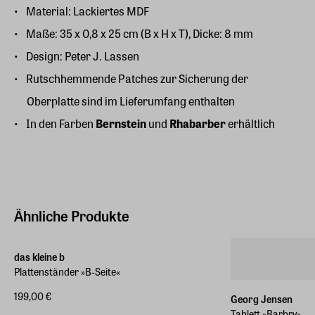
Material: Lackiertes MDF
Maße: 35 x 0,8 x 25 cm (B x H x T), Dicke: 8 mm
Design: Peter J. Lassen
Rutschhemmende Patches zur Sicherung der
Oberplatte sind im Lieferumfang enthalten
In den Farben
Bernstein
und
Rhabarber
erhältlich
Ähnliche Produkte
das kleine b
Plattenständer »B-Seite«
199,00 €
Georg Jensen
Tablett »Barbry«