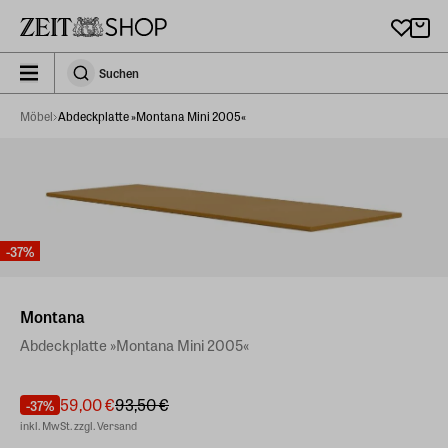
Zu Hauptinhalt springen
zeit_storefront.components.search.collapsed
Suchen
Suchen
Möbel
Abdeckplatte »Montana Mini 2005«
-37%
Montana
Abdeckplatte »Montana Mini 2005«
59,00 €
93,50 €
-37%
inkl. MwSt. zzgl. Versand