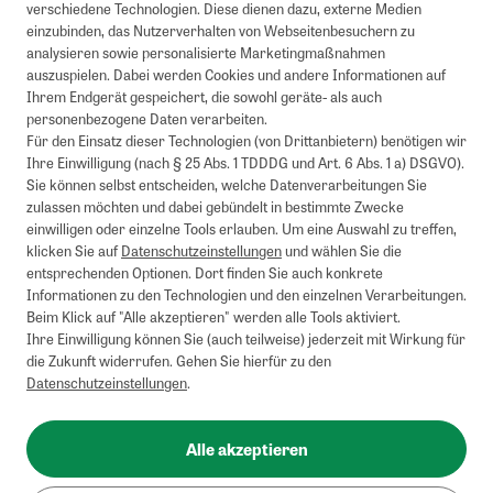
verschiedene Technologien. Diese dienen dazu, externe Medien
einzubinden, das Nutzerverhalten von Webseitenbesuchern zu
analysieren sowie personalisierte Marketingmaßnahmen
auszuspielen. Dabei werden Cookies und andere Informationen auf
1
Mindestbestellwert von 50€. Nicht anwendbar auf Produkte, die der
Ihrem Endgerät gespeichert, die sowohl geräte- als auch
Buchpreisbindung unterliegen, ZEIT-Akademie, e-Books. Keine
personenbezogene Daten verarbeiten.
Barauszahlung möglich. Nicht mit weiteren Gutscheinen/Rabatten
Für den Einsatz dieser Technologien (von Drittanbietern) benötigen wir
kombinierbar.
Ihre Einwilligung (nach § 25 Abs. 1 TDDDG und Art. 6 Abs. 1 a) DSGVO).
Briefsendungen sind vom kostenlosen Rückversand ausgeschlossen.
Sie können selbst entscheiden, welche Datenverarbeitungen Sie
Weitere Informationen zu Rücksendungen finden Sie hier
.
zulassen möchten und dabei gebündelt in bestimmte Zwecke
Alle Preise inkl. gesetzl. MwSt. zzgl. Versandkosten
einwilligen oder einzelne Tools erlauben. Um eine Auswahl zu treffen,
klicken Sie auf
Datenschutzeinstellungen
und wählen Sie die
entsprechenden Optionen. Dort finden Sie auch konkrete
Informationen zu den Technologien und den einzelnen Verarbeitungen.
Instagram
Pinterest
Beim Klick auf "Alle akzeptieren" werden alle Tools aktiviert.
Ihre Einwilligung können Sie (auch teilweise) jederzeit mit Wirkung für
die Zukunft widerrufen. Gehen Sie hierfür zu den
Datenschutzeinstellungen
.
Impressum
AGB
Alle akzeptieren
Datenschutz