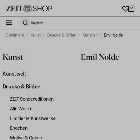
Zu Hauptinhalt springen
zeit_storefront.components.search.collapsed
Suchen
Suchen
Sortiment
Kunst
Drucke & Bilder
Künstler
Emil Nolde
Kunst
Emil Nolde
Kunstwelt
Drucke & Bilder
ZEIT Sondereditionen
Alle Werke
Limitierte Kunstwerke
Epochen
Motive & Genre