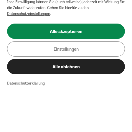
Ihre Einwilligung können Sie (auch teilweise) jederzeit mit Wirkung für
die Zukunft widerrufen. Gehen Sie hierfür zu den
Datenschutzeinstellungen
.
Alle akzeptieren
Einstellungen
Alle ablehnen
Datenschutzerklärung
1
Mindestbestellwert von 50€. Nicht anwendbar auf Produkte, die der
Buchpreisbindung unterliegen, ZEIT-Akademie, e-Books. Keine