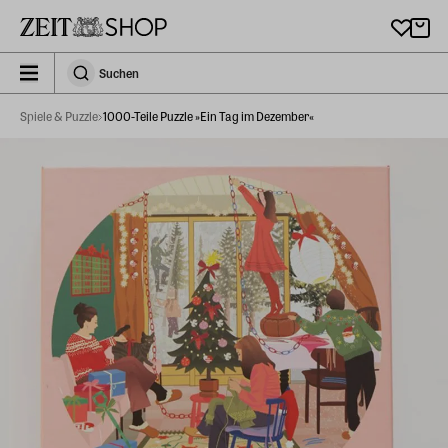
Zu Hauptinhalt springen
zeit_storefront.components.search.collapsed
Suchen
Suchen
Spiele & Puzzle
1000-Teile Puzzle »Ein Tag im Dezember«