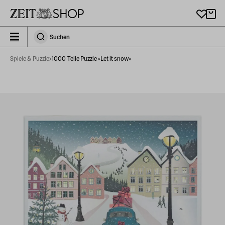
Zu Hauptinhalt springen
zeit_storefront.components.search.collapsed
Suchen
Suchen
Spiele & Puzzle
1000-Teile Puzzle »Let it snow«