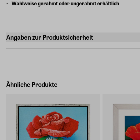
Wahlweise gerahmt oder ungerahmt erhältlich
Angaben zur Produktsicherheit
Hersteller
ars mundi Edition Max Büchner GmbH
Bödekerstraße 13, 30161 Hannover
Hersteller Land
Deutschland (EU)
Ähnliche Produkte
E-Mail-Adresse
info@arsmundi.de