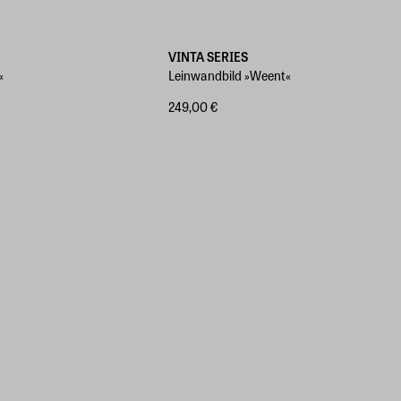
en
Verschiedene Größen
VINTA SERIES
«
Leinwandbild »Weent«
249,00 €