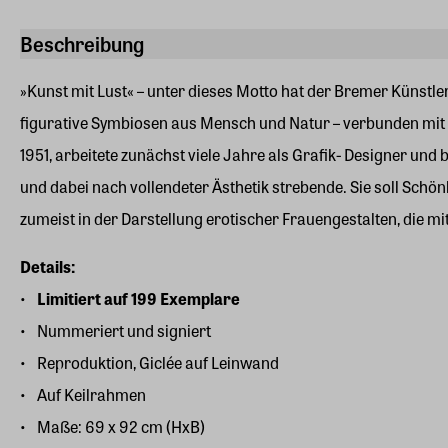
Beschreibung
»Kunst mit Lust« – unter dieses Motto hat der Bremer Künstler 
figurative Symbiosen aus Mensch und Natur – verbunden mit 
1951, arbeitete zunächst viele Jahre als Grafik- Designer und 
und dabei nach vollendeter Ästhetik strebende. Sie soll Sc
zumeist in der Darstellung erotischer Frauengestalten, die mi
Details:
Limitiert auf 199 Exemplare
Nummeriert und signiert
Reproduktion, Giclée auf Leinwand
Auf Keilrahmen
Maße: 69 x 92 cm (HxB)