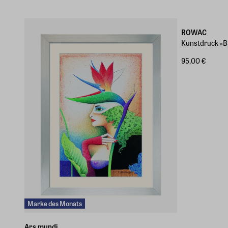
Wahlweise ge
ROWAC
Kunstdruck »B
95,00 €
Marke des Monats
Ars mundi