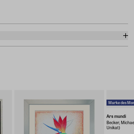
Marke des Mo
Ars mundi
Becker, Michael
Unikat)