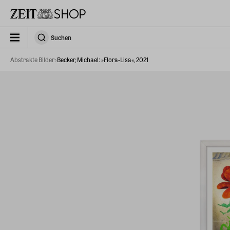
Zu Hauptinhalt springen
zeit_storefront.components.search.collapsed
Suchen
Suchen
Abstrakte Bilder
Becker, Michael: »Flora-Lisa«, 2021