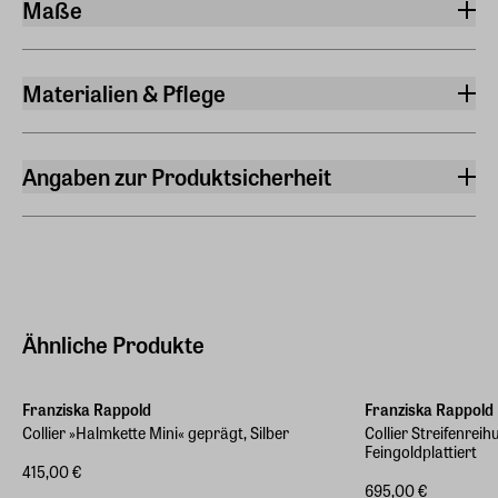
Maße
Länge
43,50 cm
Materialien & Pflege
Gewicht
Material
0,014 kg
Silber, Feingoldplattiert
Angaben zur Produktsicherheit
Hersteller
Franziska Rappold Schmuck
Maria-Theresia-Straße 5 79102 Freiburg
Hersteller Land
Deutschland (EU)
Ähnliche Produkte
E-Mail-Adresse
info@franziska-rappold.de
Franziska Rappold
Franziska Rappold
Collier »Halmkette Mini« geprägt, Silber
Collier Streifenreih
Feingoldplattiert
415,00 €
695,00 €