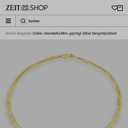
Zu Hauptinhalt springen
zeit_storefront.components.search.collapsed
Suchen
Suchen
Gold & Vergoldet
Collier »Halmkette Mini« geprägt, Silber feingoldplattiert