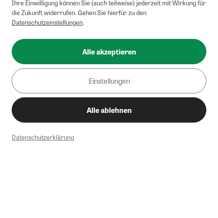
Ihre Einwilligung können Sie (auch teilweise) jederzeit mit Wirkung für
die Zukunft widerrufen. Gehen Sie hierfür zu den
Datenschutzeinstellungen
.
Alle akzeptieren
Einstellungen
Alle ablehnen
Datenschutzerklärung
1
Mindestbestellwert von 50€. Nicht anwendbar auf Produkte, die der
Buchpreisbindung unterliegen, ZEIT-Akademie, e-Books. Keine