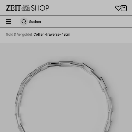
Zu Hauptinhalt springen
zeit_storefront.components.search.collapsed
Suchen
Suchen
Gold & Vergoldet
Collier »Traverse« 42cm