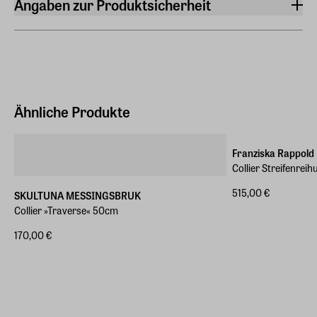
Angaben zur Produktsicherheit
Pflegehinweis
Hersteller
Schonende Reinigung empfohlen, um den Glanz lange zu
Skultuna
erhalten.
Bruksgatan 8 726 31 Skultuna
Hersteller Land
Schweden (EU)
Ähnliche Produkte
E-Mail-Adresse
info@skultuna.com
Franziska Rappold
Collier Streifenreih
Telefon
+46 21 78303
515,00 €
SKULTUNA MESSINGSBRUK
Collier »Traverse« 50cm
170,00 €