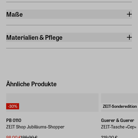
Maße
Breite
54 cm
Materialien & Pflege
Länge
Material
14,50 cm
Baumwolle, Rindleder
Höhe
31,40 cm
Ähnliche Produkte
-30%
ZEIT-Sonderedition
PB 0110
Guerer & Guerer
ZEIT Shop Jubiläums-Shopper
ZEIT-Tasche »Cep«
98,00 €
139,00 €
219,00 €