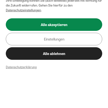
Ihre Einwilligung können Sie (auch teilweise) jederzeit mit Wirkung für
die Zukunft widerrufen. Gehen Sie hierfür zu den
Datenschutzeinstellungen
.
Alle akzeptieren
Einstellungen
Alle ablehnen
Datenschutzerklärung
1
Mindestbestellwert von 50€. Nicht anwendbar auf Produkte, die der
Buchpreisbindung unterliegen, ZEIT-Akademie, e-Books. Keine