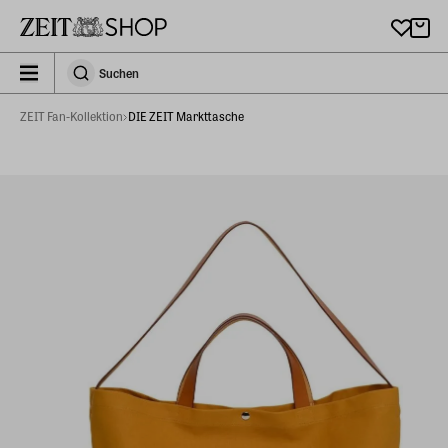
Zu Hauptinhalt springen
zeit_storefront.components.search.collapsed
Suchen
Suchen
ZEIT Fan-Kollektion
DIE ZEIT Markttasche