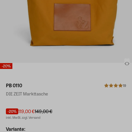
-20%
PB 0110
19
DIE ZEIT Markttasche
119,00 €
149,00 €
-20%
inkl. MwSt. zzgl. Versand
Variante: