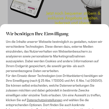
Wir benötigen Ihre Einwilligung
Um die Inhalte unserer Webseite bestmöglich zu gestalten, nutzen wir
verschiedene Technologien. Diese dienen dazu, externe Medien
einzubinden, das Nutzerverhalten von Webseitenbesuchern zu
analysieren sowie personalisierte Marketingmaßnahmen
auszuspielen. Dabei werden Cookies und andere Informationen auf
1
Mindestbestellwert von 50€. Nicht anwendbar auf Produkte, die der
Ihrem Endgerät gespeichert, die sowohl geräte- als auch
Buchpreisbindung unterliegen, ZEIT-Akademie, e-Books. Keine
personenbezogene Daten verarbeiten.
Barauszahlung möglich. Nicht mit weiteren Gutscheinen/Rabatten
Für den Einsatz dieser Technologien (von Drittanbietern) benötigen wir
kombinierbar.
Ihre Einwilligung (nach § 25 Abs. 1 TDDDG und Art. 6 Abs. 1 a) DSGVO).
Briefsendungen sind vom kostenlosen Rückversand ausgeschlossen.
Sie können selbst entscheiden, welche Datenverarbeitungen Sie
Weitere Informationen zu Rücksendungen finden Sie hier
.
zulassen möchten und dabei gebündelt in bestimmte Zwecke
Alle Preise inkl. gesetzl. MwSt. zzgl. Versandkosten
einwilligen oder einzelne Tools erlauben. Um eine Auswahl zu treffen,
klicken Sie auf
Datenschutzeinstellungen
und wählen Sie die
entsprechenden Optionen. Dort finden Sie auch konkrete