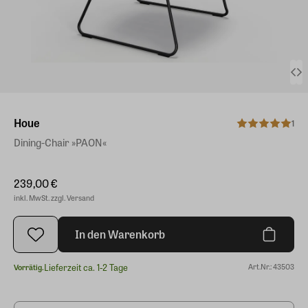
Houe
1
Dining-Chair »PAON«
239,00 €
inkl. MwSt. zzgl. Versand
In den Warenkorb
Lieferzeit ca. 1-2 Tage
Art.Nr.: 43503
Vorrätig.