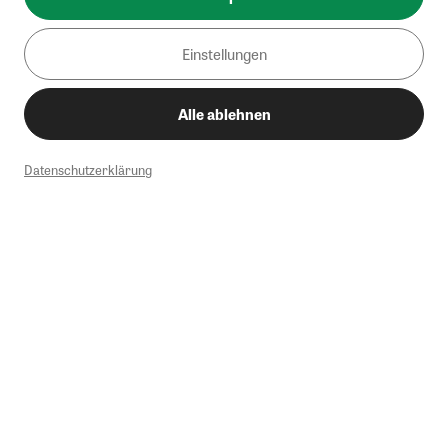
Einstellungen
Alle ablehnen
Datenschutzerklärung
1
Mindestbestellwert von 50€. Nicht anwendbar auf Produkte, die der
Buchpreisbindung unterliegen, ZEIT-Akademie, e-Books. Keine
Barauszahlung möglich. Nicht mit weiteren Gutscheinen/Rabatten
kombinierbar.
Briefsendungen sind vom kostenlosen Rückversand ausgeschlossen.
Weitere Informationen zu Rücksendungen finden Sie hier
.
Alle Preise inkl. gesetzl. MwSt. zzgl. Versandkosten