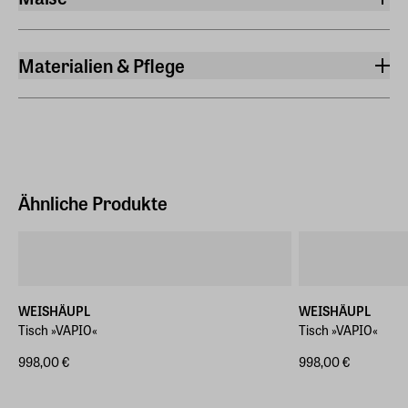
Breite
180 cm
Materialien & Pflege
Länge
Material
90 cm
Aluminium pulverbeschichtet
Höhe
74 cm
Ähnliche Produkte
WEISHÄUPL
WEISHÄUPL
Tisch »VAPIO«
Tisch »VAPIO«
998,00 €
998,00 €