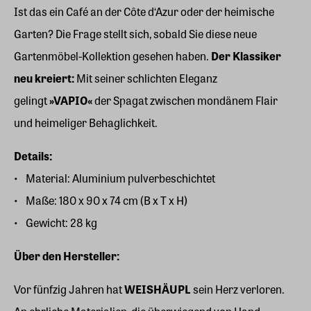
Ist das ein Café an der Côte d‘Azur oder der heimische
Garten? Die Frage stellt sich, sobald Sie diese neue
Gartenmöbel-Kollektion gesehen haben.
Der Klassiker
neu kreiert:
Mit seiner schlichten Eleganz
gelingt
»VAPIO«
der Spagat zwischen mondänem Flair
und heimeliger Behaglichkeit.
Details:
Material: Aluminium pulverbeschichtet
Maße: 180 x 90 x 74 cm (B x T x H)
Gewicht: 28 kg
Über den Hersteller:
Vor fünfzig Jahren hat
WEISHÄUPL
sein Herz verloren.