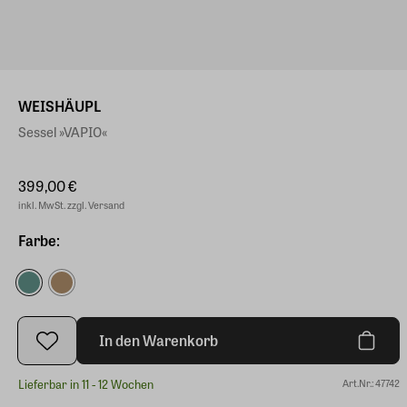
WEISHÄUPL
Sessel »VAPIO«
399,00 €
inkl. MwSt. zzgl. Versand
Farbe:
In den Warenkorb
Lieferbar in 11 - 12 Wochen
Art.Nr.: 47742