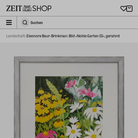
Zu Hauptinhalt springen
zeit_storefront.components.search.collapsed
Suchen
Suchen
Landschaft
Eleonore Baur-Brinkman: Bild »Nolde Garten III«, gerahmt​