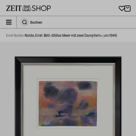
Zu Hauptinhalt springen
zeit_storefront.components.search.collapsed
Suchen
Suchen
Emil Nolde
Nolde, Emil: Bild »Stilles Meer mit zwei Dampfern«, um 1946