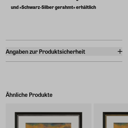
und »Schwarz-Silber gerahmt« erhältlich
Angaben zur Produktsicherheit
Hersteller
ars mundi Edition Max Büchner GmbH
Bödekerstraße 13, 30161 Hannover
Hersteller Land
Deutschland (EU)
Ähnliche Produkte
E-Mail-Adresse
info@arsmundi.de