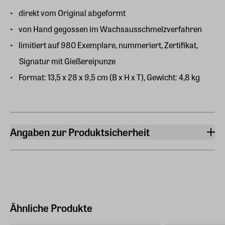
direkt vom Original abgeformt
von Hand gegossen im Wachsausschmelzverfahren
limitiert auf 980 Exemplare, nummeriert, Zertifikat,
Signatur mit Gießereipunze
Format: 13,5 x 28 x 9,5 cm (B x H x T), Gewicht: 4,8 kg
Angaben zur Produktsicherheit
Hersteller
ars mundi Edition Max Büchner GmbH
Bödekerstraße 13, 30161 Hannover
Hersteller Land
Deutschland (EU)
Ähnliche Produkte
E-Mail-Adresse