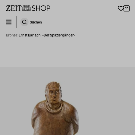
Zu Hauptinhalt springen
zeit_storefront.components.search.collapsed
Suchen
Suchen
Bronze
Ernst Barlach: »Der Spaziergänger«