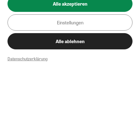
Alle akzeptieren
Einstellungen
Alle ablehnen
Datenschutzerklärung
1
Mindestbestellwert von 50€. Nicht anwendbar auf Produkte, die der
Buchpreisbindung unterliegen, ZEIT-Akademie, e-Books. Keine
Barauszahlung möglich. Nicht mit weiteren Gutscheinen/Rabatten
kombinierbar.
Briefsendungen sind vom kostenlosen Rückversand ausgeschlossen.
Weitere Informationen zu Rücksendungen finden Sie hier
.
Alle Preise inkl. gesetzl. MwSt. zzgl. Versandkosten