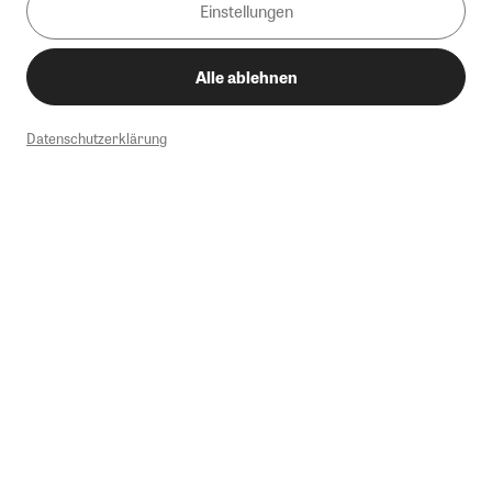
Einstellungen
Alle ablehnen
Datenschutzerklärung
1
Mindestbestellwert von 50€. Nicht anwendbar auf Produkte, die der
Buchpreisbindung unterliegen, ZEIT-Akademie, e-Books. Keine
Barauszahlung möglich. Nicht mit weiteren Gutscheinen/Rabatten
kombinierbar.
Briefsendungen sind vom kostenlosen Rückversand ausgeschlossen.
Weitere Informationen zu Rücksendungen finden Sie hier
.
Alle Preise inkl. gesetzl. MwSt. zzgl. Versandkosten