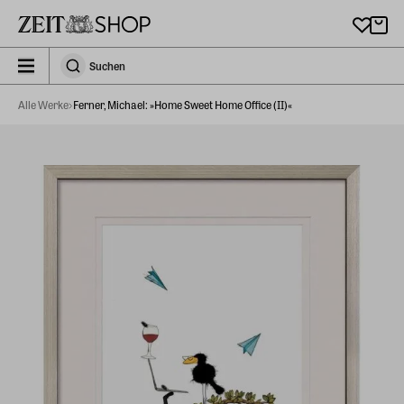
Zu Hauptinhalt springen
zeit_storefront.components.search.collapsed
Suchen
Suchen
Alle Werke
Ferner, Michael: »Home Sweet Home Office (II)«