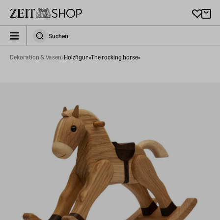
Zu Hauptinhalt springen
zeit_storefront.components.search.collapsed
Suchen
Suchen
Dekoration & Vasen
Holzfigur »The rocking horse«