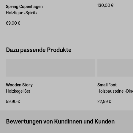
des Herstellers)
130,00 €
Spring Copenhagen
Das Schaukelpferd ist kein Spielzeug und darf nicht von
Holzfigur »Spirit«
Kindern benutzt werden.
69,00 €
Dazu passende Produkte
Wooden Story
Small Foot
Holzkegel Set
Holzbausteine »Din
59,90 €
22,99 €
Bewertungen von Kundinnen und Kunden