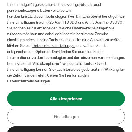
1
Mindestbestellwert von 50€. Nicht anwendbar auf Produkte, die der
Ihrem Endgerät gespeichert, die sowohl geräte- als auch
Buchpreisbindung unterliegen, ZEIT-Akademie, e-Books. Keine
personenbezogene Daten verarbeiten.
Barauszahlung möglich. Nicht mit weiteren Gutscheinen/Rabatten
Für den Einsatz dieser Technologien (von Drittanbietern) benötigen wir
kombinierbar.
Ihre Einwilligung (nach § 25 Abs. 1 TDDDG und Art. 6 Abs. 1 a) DSGVO).
Briefsendungen sind vom kostenlosen Rückversand ausgeschlossen.
Sie können selbst entscheiden, welche Datenverarbeitungen Sie
Weitere Informationen zu Rücksendungen finden Sie hier
.
zulassen möchten und dabei gebündelt in bestimmte Zwecke
Alle Preise inkl. gesetzl. MwSt. zzgl. Versandkosten
einwilligen oder einzelne Tools erlauben. Um eine Auswahl zu treffen,
klicken Sie auf
Datenschutzeinstellungen
und wählen Sie die
entsprechenden Optionen. Dort finden Sie auch konkrete
Informationen zu den Technologien und den einzelnen Verarbeitungen.
Instagram
Pinterest
Beim Klick auf "Alle akzeptieren" werden alle Tools aktiviert.
Ihre Einwilligung können Sie (auch teilweise) jederzeit mit Wirkung für
die Zukunft widerrufen. Gehen Sie hierfür zu den
Datenschutzeinstellungen
.
Impressum
AGB
Alle akzeptieren
Datenschutz
Widerrufsbelehrung
Einstellungen
Barrierefreiheit