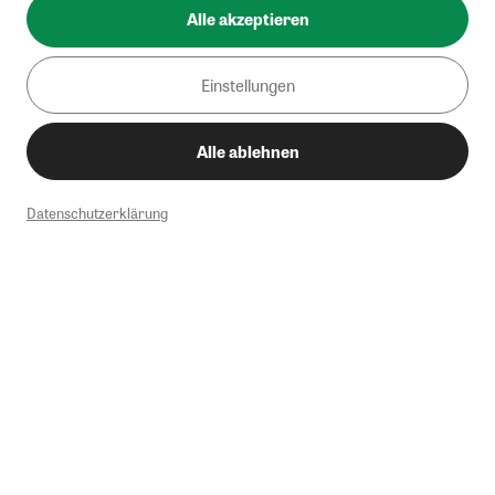
Alle akzeptieren
Einstellungen
Alle ablehnen
Datenschutzerklärung
1
Mindestbestellwert von 50€. Nicht anwendbar auf Produkte, die der
Buchpreisbindung unterliegen, ZEIT-Akademie, e-Books. Keine
Barauszahlung möglich. Nicht mit weiteren Gutscheinen/Rabatten
kombinierbar.
Briefsendungen sind vom kostenlosen Rückversand ausgeschlossen.
Weitere Informationen zu Rücksendungen finden Sie hier
.
Alle Preise inkl. gesetzl. MwSt. zzgl. Versandkosten