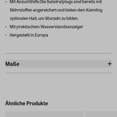
Mit Anzuchthilfe:Die Substratplugs sind bereits mit
Nährstoffen angereichert und bieten dem Keimling
optimalen Halt, um Wurzeln zu bilden.
Mit praktischem Wasserstandsanzeiger
Hergestellt in Europa
Maße
Breite
19 cm
Länge
61 cm
Ähnliche Produkte
Höhe
15,50 cm