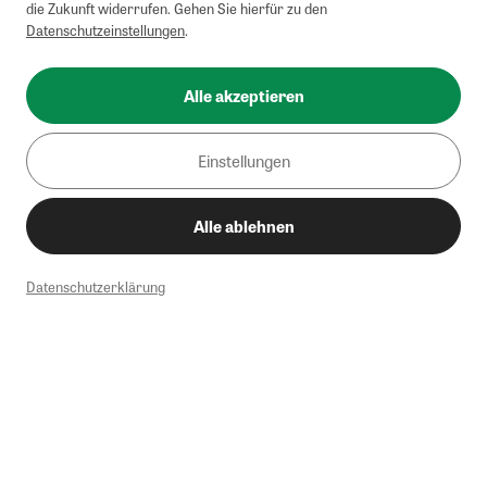
die Zukunft widerrufen. Gehen Sie hierfür zu den
Datenschutzeinstellungen
.
Alle akzeptieren
Einstellungen
Alle ablehnen
Datenschutzerklärung
1
Mindestbestellwert von 50€. Nicht anwendbar auf Produkte, die der
Buchpreisbindung unterliegen, ZEIT-Akademie, e-Books. Keine
Barauszahlung möglich. Nicht mit weiteren Gutscheinen/Rabatten