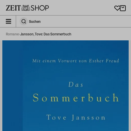
Zu Hauptinhalt springen
zeit_storefront.components.search.collapsed
Suchen
Suchen
Romane
Jansson, Tove: Das Sommerbuch