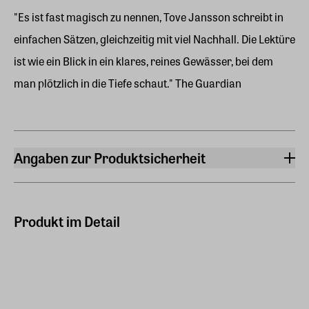
"Es ist fast magisch zu nennen, Tove Jansson schreibt in
einfachen Sätzen, gleichzeitig mit viel Nachhall. Die Lektüre
ist wie ein Blick in ein klares, reines Gewässer, bei dem
man plötzlich in die Tiefe schaut." The Guardian
Angaben zur Produktsicherheit
Hersteller
Bastei Lübbe AG
Schanzenstraße 6-20, 51063, Köln
Produkt im Detail
Hersteller Land
Deutschland (EU)
E-Mail-Adresse
vertrieb@luebbe.de