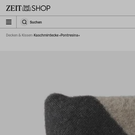
Zu Hauptinhalt springen
zeit_storefront.components.search.collapsed
Suchen
Suchen
Decken & Kissen
Kaschmirdecke »Pontresina«