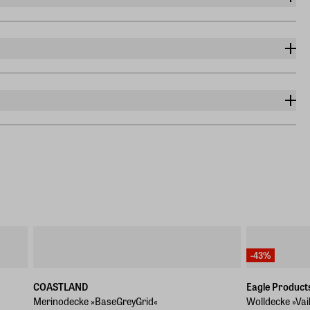
-43%
COASTLAND
Eagle Product
Merinodecke »BaseGreyGrid«
Wolldecke »Vai