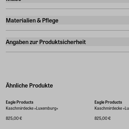
Breite
135 cm
Materialien & Pflege
Länge
Material
205 cm
75% Kaschmir 25% Schurwolle
Angaben zur Produktsicherheit
Gewicht
Pflegehinweis
Hersteller
0,840 kg
Reinigung
Eagle Products Textil GmbH
Orleansstraße 16, 95028 Hof
Hersteller Land
Deutschland (EU)
Ähnliche Produkte
E-Mail-Adresse
info@eagle-products.de
Eagle Products
Eagle Products
Kaschmirdecke »Luxemburg«
Kaschmirdecke »L
825,00 €
825,00 €