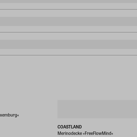
uxemburg«
COASTLAND
Merinodecke »FreeFlowMind«