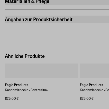
Materialien & Pflege
Länge
Material
30 cm
75% Kaschmir 25% Schurwolle
Angaben zur Produktsicherheit
Gewicht
Pflegehinweis
Hersteller
0,100 kg
Reinigung
Eagle Products Textil GmbH
Orleansstraße 16, 95028 Hof
Hersteller Land
Deutschland (EU)
Ähnliche Produkte
E-Mail-Adresse
info@eagle-products.de
Eagle Products
Eagle Products
Kaschmirdecke »Pontresina«
Kaschmirdecke »Po
825,00 €
825,00 €