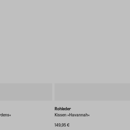
Rohleder
rdens«
Kissen »Havannah«
149,95 €