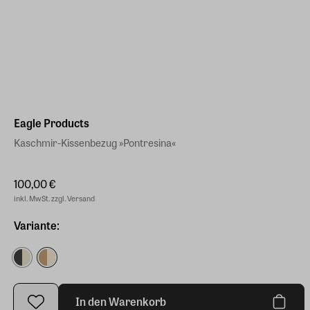
Eagle Products
Kaschmir-Kissenbezug »Pontresina«
100,00 €
inkl. MwSt. zzgl. Versand
Variante:
In den Warenkorb