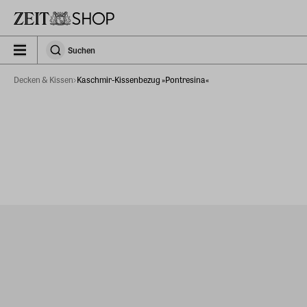
Zu Hauptinhalt springen
zeit_storefront.components.search.collapsed
Suchen
Suchen
Decken & Kissen
Kaschmir-Kissenbezug »Pontresina«