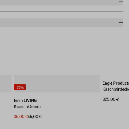
Eagle Product
-22%
Kaschmirdeck
825,00 €
ferm LIVING
Kissen »Grand«
35,00 €
45,00 €