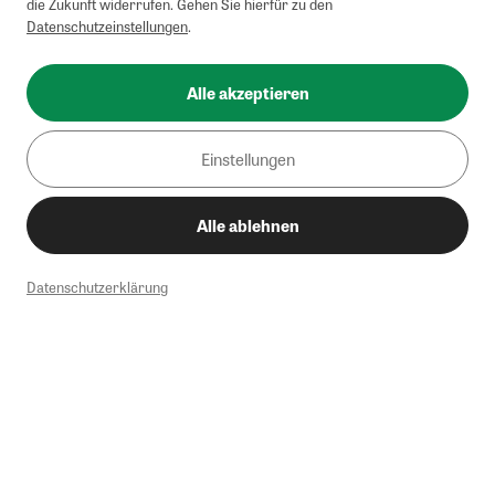
die Zukunft widerrufen. Gehen Sie hierfür zu den
Datenschutzeinstellungen
.
Alle akzeptieren
Einstellungen
Alle ablehnen
Datenschutzerklärung
1
Mindestbestellwert von 50€. Nicht anwendbar auf Produkte, die der
Buchpreisbindung unterliegen, ZEIT-Akademie, e-Books. Keine
Barauszahlung möglich. Nicht mit weiteren Gutscheinen/Rabatten