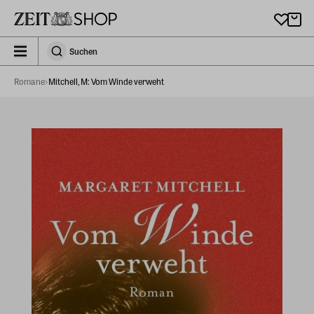
Zu Hauptinhalt springen
zeit_storefront.components.search.collapsed
Suchen
Suchen
Romane
Mitchell, M: Vom Winde verweht