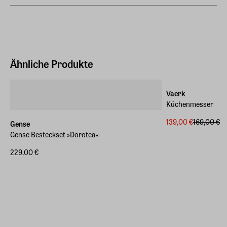
Hersteller
14 cm
F&H A/S
Gl. Skivevej 70, DK-8800 Viborg
Gewicht
0,079 kg
Hersteller Land
Dänemark (EU)
Ähnliche Produkte
-18%
E-Mail-Adresse
service.eu@gensestore.com
Vaerk
Küchenmesser
139,00 €
169,00 €
Gense
Gense Besteckset »Dorotea«
229,00 €