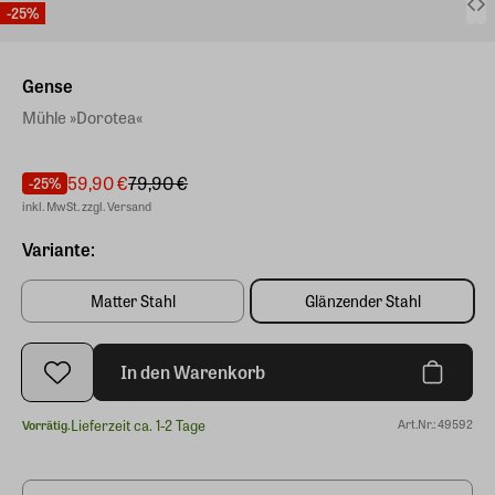
-25%
Gense
Mühle »Dorotea«
59,90 €
79,90 €
-25%
inkl. MwSt. zzgl. Versand
Variante:
Matter Stahl
Glänzender Stahl
In den Warenkorb
Lieferzeit ca. 1-2 Tage
Art.Nr.: 49592
Vorrätig.