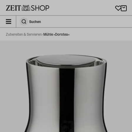
Zu Hauptinhalt springen
zeit_storefront.components.search.collapsed
Suchen
Suchen
Zubereiten & Servieren
Mühle »Dorotea«