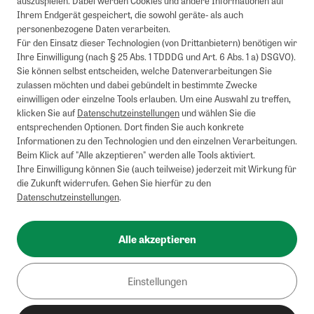
auszuspielen. Dabei werden Cookies und andere Informationen auf
1
Mindestbestellwert von 50€. Nicht anwendbar auf Produkte, die der
Ihrem Endgerät gespeichert, die sowohl geräte- als auch
Buchpreisbindung unterliegen, ZEIT-Akademie, e-Books. Keine
personenbezogene Daten verarbeiten.
Barauszahlung möglich. Nicht mit weiteren Gutscheinen/Rabatten
Für den Einsatz dieser Technologien (von Drittanbietern) benötigen wir
kombinierbar.
Ihre Einwilligung (nach § 25 Abs. 1 TDDDG und Art. 6 Abs. 1 a) DSGVO).
Briefsendungen sind vom kostenlosen Rückversand ausgeschlossen.
Sie können selbst entscheiden, welche Datenverarbeitungen Sie
Weitere Informationen zu Rücksendungen finden Sie hier
.
zulassen möchten und dabei gebündelt in bestimmte Zwecke
Alle Preise inkl. gesetzl. MwSt. zzgl. Versandkosten
einwilligen oder einzelne Tools erlauben. Um eine Auswahl zu treffen,
klicken Sie auf
Datenschutzeinstellungen
und wählen Sie die
entsprechenden Optionen. Dort finden Sie auch konkrete
Informationen zu den Technologien und den einzelnen Verarbeitungen.
Instagram
Pinterest
Beim Klick auf "Alle akzeptieren" werden alle Tools aktiviert.
Ihre Einwilligung können Sie (auch teilweise) jederzeit mit Wirkung für
die Zukunft widerrufen. Gehen Sie hierfür zu den
Datenschutzeinstellungen
.
Impressum
AGB
Alle akzeptieren
Datenschutz
Widerrufsbelehrung
Einstellungen
Barrierefreiheit