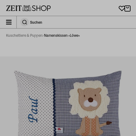
Zu Hauptinhalt springen
zeit_storefront.components.search.collapsed
Suchen
Suchen
Kuscheltiere & Puppen
Namenskissen »Löwe«