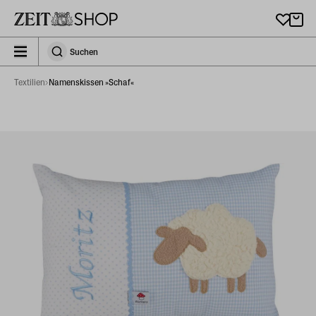
Zu Hauptinhalt springen
zeit_storefront.components.search.collapsed
Suchen
Suchen
Textilien
Namenskissen »Schaf«