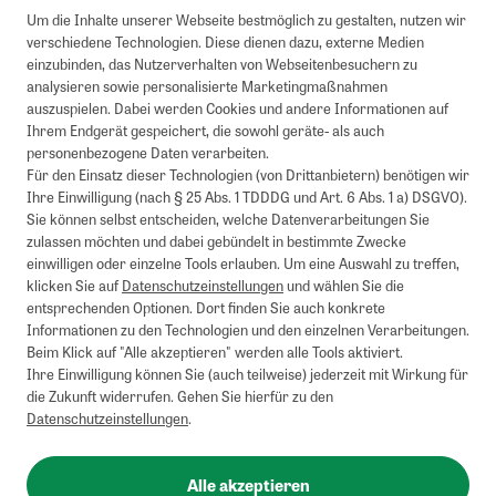
Um die Inhalte unserer Webseite bestmöglich zu gestalten, nutzen wir
verschiedene Technologien. Diese dienen dazu, externe Medien
einzubinden, das Nutzerverhalten von Webseitenbesuchern zu
analysieren sowie personalisierte Marketingmaßnahmen
auszuspielen. Dabei werden Cookies und andere Informationen auf
1
Mindestbestellwert von 50€. Nicht anwendbar auf Produkte, die der
Ihrem Endgerät gespeichert, die sowohl geräte- als auch
Buchpreisbindung unterliegen, ZEIT-Akademie, e-Books. Keine
personenbezogene Daten verarbeiten.
Barauszahlung möglich. Nicht mit weiteren Gutscheinen/Rabatten
Für den Einsatz dieser Technologien (von Drittanbietern) benötigen wir
kombinierbar.
Ihre Einwilligung (nach § 25 Abs. 1 TDDDG und Art. 6 Abs. 1 a) DSGVO).
Briefsendungen sind vom kostenlosen Rückversand ausgeschlossen.
Sie können selbst entscheiden, welche Datenverarbeitungen Sie
Weitere Informationen zu Rücksendungen finden Sie hier
.
zulassen möchten und dabei gebündelt in bestimmte Zwecke
Alle Preise inkl. gesetzl. MwSt. zzgl. Versandkosten
einwilligen oder einzelne Tools erlauben. Um eine Auswahl zu treffen,
klicken Sie auf
Datenschutzeinstellungen
und wählen Sie die
entsprechenden Optionen. Dort finden Sie auch konkrete
Informationen zu den Technologien und den einzelnen Verarbeitungen.
Instagram
Pinterest
Beim Klick auf "Alle akzeptieren" werden alle Tools aktiviert.
Ihre Einwilligung können Sie (auch teilweise) jederzeit mit Wirkung für
die Zukunft widerrufen. Gehen Sie hierfür zu den
Datenschutzeinstellungen
.
Impressum
AGB
Alle akzeptieren