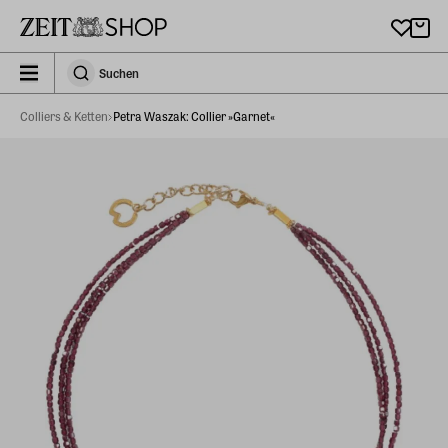
Zu Hauptinhalt springen
zeit_storefront.components.search.collapsed
Suchen
Suchen
Colliers & Ketten
Petra Waszak: Collier »Garnet«