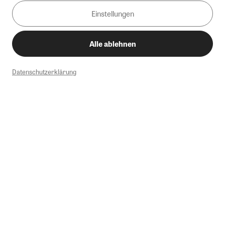
Einstellungen
Alle ablehnen
Datenschutzerklärung
1
Mindestbestellwert von 50€. Nicht anwendbar auf Produkte, die der
Buchpreisbindung unterliegen, ZEIT-Akademie, e-Books. Keine
Barauszahlung möglich. Nicht mit weiteren Gutscheinen/Rabatten
kombinierbar.
Briefsendungen sind vom kostenlosen Rückversand ausgeschlossen.
Weitere Informationen zu Rücksendungen finden Sie hier
.
Alle Preise inkl. gesetzl. MwSt. zzgl. Versandkosten