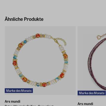
Bödekerstraße 13, 30161 Hannover
Hersteller Land
Deutschland (EU)
Ähnliche Produkte
E-Mail-Adresse
info@arsmundi.de
Marke des Monats
Marke des Monats
Ars mundi
Ars mundi