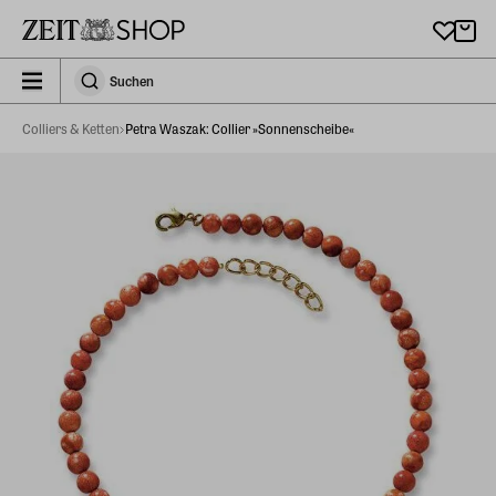
Zu Hauptinhalt springen
zeit_storefront.components.search.collapsed
Suchen
Suchen
Colliers & Ketten
Petra Waszak: Collier »Sonnenscheibe«