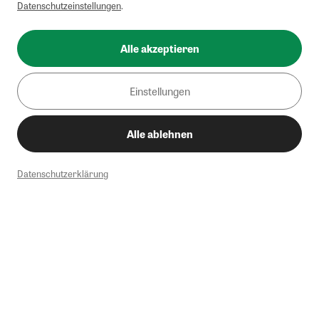
Datenschutzeinstellungen
.
Alle akzeptieren
Einstellungen
Alle ablehnen
Datenschutzerklärung
1
Mindestbestellwert von 50€. Nicht anwendbar auf Produkte, die der
Buchpreisbindung unterliegen, ZEIT-Akademie, e-Books. Keine
Barauszahlung möglich. Nicht mit weiteren Gutscheinen/Rabatten
kombinierbar.