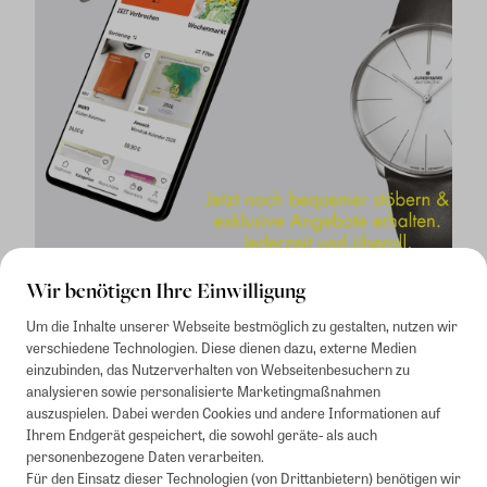
Wir benötigen Ihre Einwilligung
Um die Inhalte unserer Webseite bestmöglich zu gestalten, nutzen wir
verschiedene Technologien. Diese dienen dazu, externe Medien
einzubinden, das Nutzerverhalten von Webseitenbesuchern zu
analysieren sowie personalisierte Marketingmaßnahmen
auszuspielen. Dabei werden Cookies und andere Informationen auf
1
Mindestbestellwert von 50€. Nicht anwendbar auf Produkte, die der
Ihrem Endgerät gespeichert, die sowohl geräte- als auch
Buchpreisbindung unterliegen, ZEIT-Akademie, e-Books. Keine
personenbezogene Daten verarbeiten.
Barauszahlung möglich. Nicht mit weiteren Gutscheinen/Rabatten
Für den Einsatz dieser Technologien (von Drittanbietern) benötigen wir