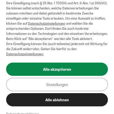
kombinierbar.
Ihre Einwilligung (nach § 25 Abs. 1 TDDDG und Art. 6 Abs. 1 a) DSGVO).
Briefsendungen sind vom kostenlosen Rückversand ausgeschlossen.
Sie können selbst entscheiden, welche Datenverarbeitungen Sie
Weitere Informationen zu Rücksendungen finden Sie hier
.
zulassen möchten und dabei gebündelt in bestimmte Zwecke
Alle Preise inkl. gesetzl. MwSt. zzgl. Versandkosten
einwilligen oder einzelne Tools erlauben. Um eine Auswahl zu treffen,
klicken Sie auf
Datenschutzeinstellungen
und wählen Sie die
entsprechenden Optionen. Dort finden Sie auch konkrete
Informationen zu den Technologien und den einzelnen Verarbeitungen.
Instagram
Pinterest
Beim Klick auf "Alle akzeptieren" werden alle Tools aktiviert.
Ihre Einwilligung können Sie (auch teilweise) jederzeit mit Wirkung für
die Zukunft widerrufen. Gehen Sie hierfür zu den
Datenschutzeinstellungen
.
Impressum
AGB
Alle akzeptieren
Datenschutz
Widerrufsbelehrung
Einstellungen
Barrierefreiheit
Alle ablehnen
Cookies/Tracking
Datenschutzerklärung