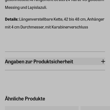
Messing und Lapislazuli.
Details:
Längenverstellbare Kette, 42 bis 48 cm, Anhänger
mit 4 cm Durchmesser, mit Karabinerverschluss
Angaben zur Produktsicherheit
Hersteller
ars mundi Edition Max Büchner GmbH
Bödekerstraße 13, 30161 Hannover
Hersteller Land
Deutschland (EU)
Ähnliche Produkte
E-Mail-Adresse