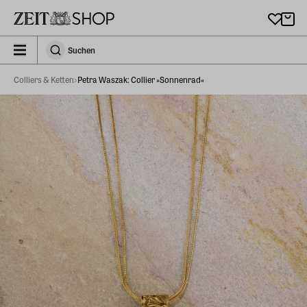
Zu Hauptinhalt springen
zeit_storefront.components.search.collapsed
Suchen
Suchen
Colliers & Ketten
Petra Waszak: Collier »Sonnenrad«