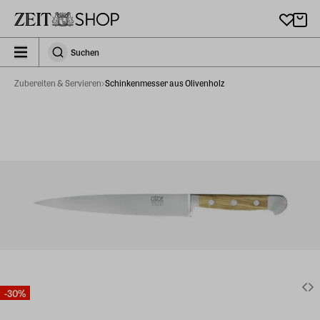
Zu Hauptinhalt springen
zeit_storefront.components.search.collapsed
Suchen
Suchen
Zubereiten & Servieren
Schinkenmesser aus Olivenholz
-30%