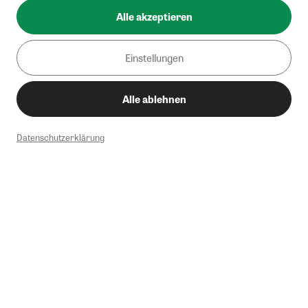
Alle akzeptieren
Einstellungen
Alle ablehnen
Datenschutzerklärung
1
Mindestbestellwert von 50€. Nicht anwendbar auf Produkte, die der
Buchpreisbindung unterliegen, ZEIT-Akademie, e-Books. Keine
Barauszahlung möglich. Nicht mit weiteren Gutscheinen/Rabatten
kombinierbar.
Briefsendungen sind vom kostenlosen Rückversand ausgeschlossen.
Weitere Informationen zu Rücksendungen finden Sie hier
.
Alle Preise inkl. gesetzl. MwSt. zzgl. Versandkosten