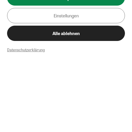
Einstellungen
Alle ablehnen
Datenschutzerklärung
1
Mindestbestellwert von 50€. Nicht anwendbar auf Produkte, die der
Buchpreisbindung unterliegen, ZEIT-Akademie, e-Books. Keine
Barauszahlung möglich. Nicht mit weiteren Gutscheinen/Rabatten
kombinierbar.
Briefsendungen sind vom kostenlosen Rückversand ausgeschlossen.
Weitere Informationen zu Rücksendungen finden Sie hier
.
Alle Preise inkl. gesetzl. MwSt. zzgl. Versandkosten