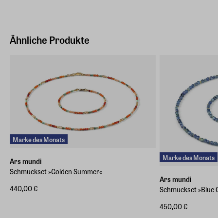
Bödekerstraße 13, 30161 Hannover
Hersteller Land
Deutschland (EU)
Ähnliche Produkte
E-Mail-Adresse
info@arsmundi.de
Marke des Monats
Marke des Monats
Ars mundi
Schmuckset »Golden Summer«
Ars mundi
440,00 €
Schmuckset »Blue 
450,00 €